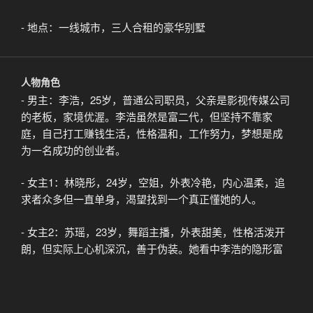
- 地点：一线城市，三人合租的豪华别墅
人物角色
- 男主：李浩，25岁，普通公司职员，父亲是影视传媒公司
的老板，家境优渥。李浩虽然是富二代，但坚持不靠家
庭，自己打工赚钱生活，性格温和，工作努力，梦想是成
为一名成功的创业者。
- 女主1：林晓彤，24岁，空姐，外表冷艳，内心温柔，追
求者众多但一直单身，渴望找到一个真正懂她的人。
- 女主2：苏瑶，23岁，舞蹈主播，外表甜美，性格活泼开
朗，但实际上心机深沉，善于伪装。她看中李浩的隐形富
二代身份，试图通过诱惑和挑拨来接近他。