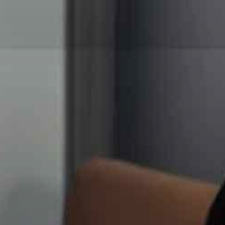
跳
至
内
容